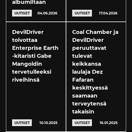
albumiltaan
UUTISET
04.06.2026
UUTISET
17.04.2026
DevilDriver
Coal Chamber ja
toivottaa
DevilDriver
Enterprise Earth
peruuttavat
-kitaristi Gabe
tulevat
Mangoldin
keikkansa
tervetulleeksi
laulaja Dez
riveihinsä
Fafaran
keskittyessä
saamaan
terveytensä
takaisin
UUTISET
10.10.2025
UUTISET
16.01.2025