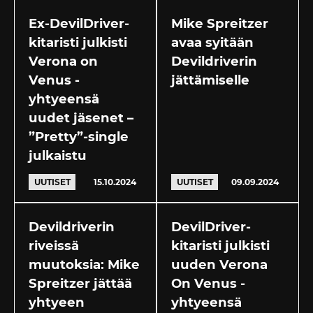
Ex-DevilDriver-
Mike Spreitzer
kitaristi julkisti
avaa syitään
Verona on
Devildriverin
Venus -
jättämiselle
yhtyeensä
uudet jäsenet –
”Pretty”-single
julkaistu
UUTISET
15.10.2024
UUTISET
09.09.2024
Devildriverin
DevilDriver-
riveissä
kitaristi julkisti
muutoksia: Mike
uuden Verona
Spreitzer jättää
On Venus -
yhtyeen
yhtyeensä