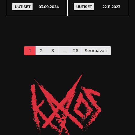
UUTISET
03.09.2024
UUTISET
22.11.2023
1
2
3
…
26
Seuraava »