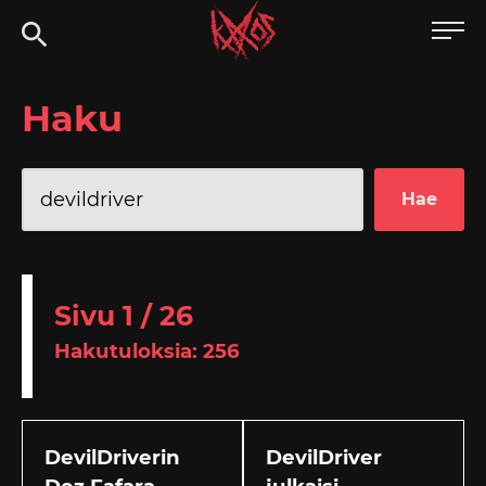
Siirry
Kaaoszine
suoraan
sisältöön
Haku
Haku:
Sivu 1 / 26
Hakutuloksia: 256
DevilDriverin
DevilDriver