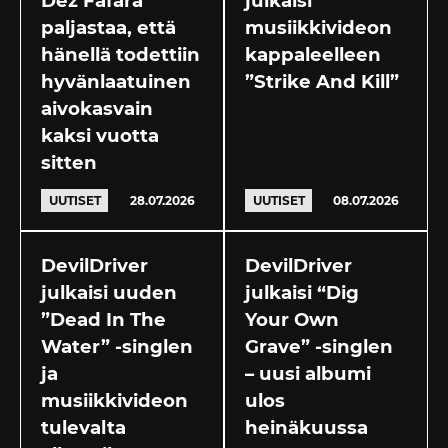
Dez Fafara
julkaisi
paljastaa, että
musiikkivideon
hänellä todettiin
kappaleelleen
hyvänlaatuinen
”Strike And Kill”
aivokasvain
kaksi vuotta
sitten
UUTISET
28.07.2026
UUTISET
08.07.2026
DevilDriver
DevilDriver
julkaisi uuden
julkaisi “Dig
”Dead In The
Your Own
Water” -singlen
Grave” -singlen
ja
– uusi albumi
musiikkivideon
ulos
tulevalta
heinäkuussa