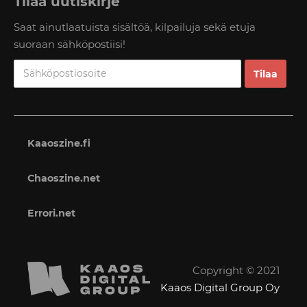
Tilaa uutiskirje
Saat ainutlaatuista sisältöä, kilpailuja sekä etuja
suoraan sähköpostiisi!
Kaaoszine.fi
Chaoszine.net
Errori.net
Copyright © 2021
Kaaos Digital Group Oy