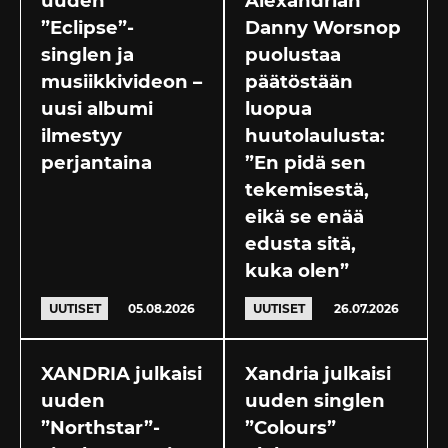
uuden
Alexandrian
”Eclipse”-
Danny Worsnop
singlen ja
puolustaa
musiikkivideon –
päätöstään
uusi albumi
luopua
ilmestyy
huutolaulusta:
perjantaina
”En pidä sen
tekemisestä,
eikä se enää
edusta sitä,
kuka olen”
UUTISET
05.08.2026
UUTISET
26.07.2026
XANDRIA julkaisi
Xandria julkaisi
uuden
uuden singlen
”Northstar”-
”Colours”