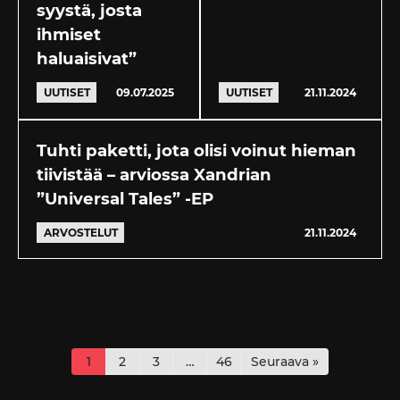
syystä, josta
ihmiset
haluaisivat”
UUTISET
09.07.2025
UUTISET
21.11.2024
Tuhti paketti, jota olisi voinut hieman
tiivistää – arviossa Xandrian
”Universal Tales” -EP
ARVOSTELUT
21.11.2024
1
2
3
…
46
Seuraava »