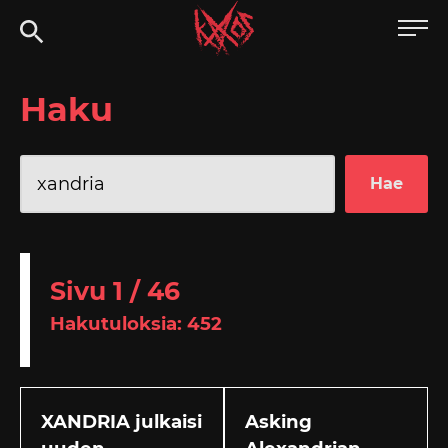
Siirry
Kaaoszine
suoraan
sisältöön
Haku
Haku:
Sivu 1 / 46
Hakutuloksia: 452
XANDRIA julkaisi
Asking