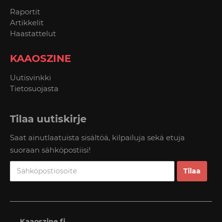
Raportit
Artikkelit
Haastattelut
KAAOSZINE
Uutisvinkki
Tietosuojasta
Tilaa uutiskirje
Saat ainutlaatuista sisältöä, kilpailuja sekä etuja
suoraan sähköpostiisi!
Kaaoszine.fi