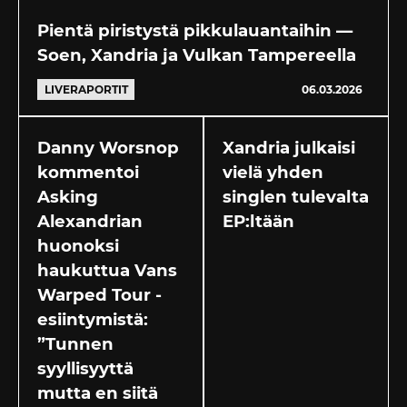
Pientä piristystä pikkulauantaihin —
Soen, Xandria ja Vulkan Tampereella
LIVERAPORTIT
06.03.2026
Danny Worsnop
Xandria julkaisi
kommentoi
vielä yhden
Asking
singlen tulevalta
Alexandrian
EP:ltään
huonoksi
haukuttua Vans
Warped Tour -
esiintymistä:
”Tunnen
syyllisyyttä
mutta en siitä