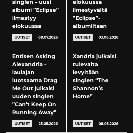
singlen – uusi
elokuussa
albumi ”Eclipse”
ilmestyvältä
ilmestyy
”Eclipse”-
elokuussa
albumiltaan
UUTISET
08.07.2026
UUTISET
03.06.2026
Entisen Asking
Xandria julkaisi
Alexandria -
tulevalta
laulajan
levyltään
luotsaama Drag
singlen “The
Me Out julkaisi
Shannon’s
uuden singlen
Home”
”Can’t Keep On
Running Away”
UUTISET
25.05.2026
UUTISET
08.05.2026