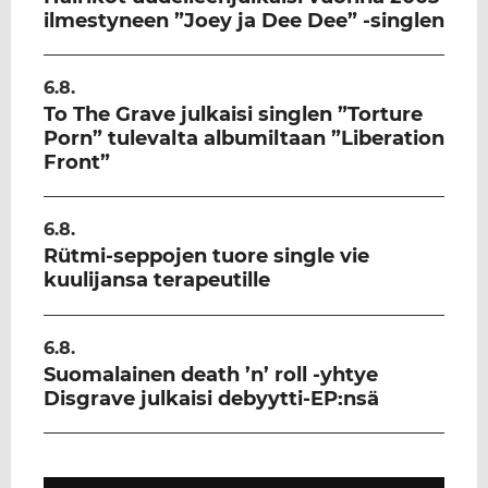
ilmestyneen ”Joey ja Dee Dee” -singlen
6.8.
To The Grave julkaisi singlen ”Torture
Porn” tulevalta albumiltaan ”Liberation
Front”
6.8.
Rütmi-seppojen tuore single vie
kuulijansa terapeutille
6.8.
Suomalainen death ’n’ roll -yhtye
Disgrave julkaisi debyytti-EP:nsä