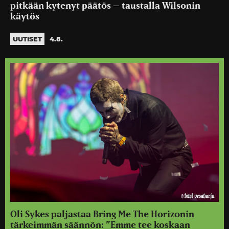
pitkään kytenyt päätös – taustalla Wilsonin
käytös
UUTISET
4.8.
Oli Sykes paljastaa Bring Me The Horizonin
tärkeimmän säännön: ”Emme tee koskaan