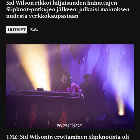
Sid Wilson rikkoi hiljaisuuden huhuttujen
Slipknot-potkujen jälkeen: julkaisi mainoksen
uudesta verkkokaupastaan
UUTISET
3.8.
TMZ: Sid Wilsonin erottaminen Slipknotista oli