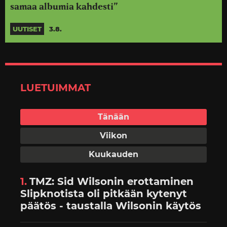
samaa albumia kahdesti”
UUTISET
3.8.
LUETUIMMAT
1.
TMZ: Sid Wilsonin erottaminen
Slipknotista oli pitkään kytenyt
päätös - taustalla Wilsonin käytös