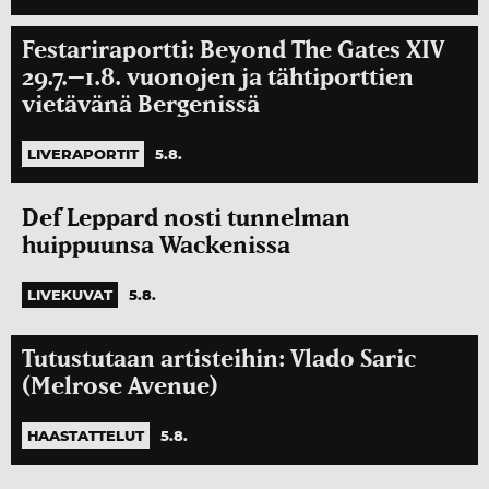
Festariraportti: Beyond The Gates XIV
29.7.–1.8. vuonojen ja tähtiporttien
vietävänä Bergenissä
LIVERAPORTIT
5.8.
Def Leppard nosti tunnelman
huippuunsa Wackenissa
LIVEKUVAT
5.8.
Tutustutaan artisteihin: Vlado Saric
(Melrose Avenue)
HAASTATTELUT
5.8.