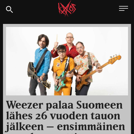
Siirry
Kaaoszine
suoraan
sisältöön
Weezer palaa Suomeen
lähes 26 vuoden tauon
jälkeen – ensimmäinen