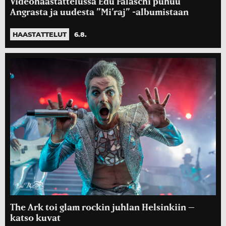
Videohaastattelussa Edu Falaschi puhuu
Angrasta ja uudesta ”Mi’raj” -albumistaan
HAASTATTELUT
6.8.
The Ark toi glam rockin juhlan Helsinkiin –
katso kuvat