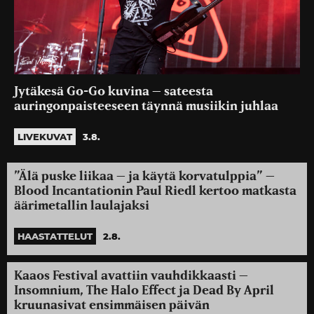
Jytäkesä Go-Go kuvina – sateesta
auringonpaisteeseen täynnä musiikin juhlaa
LIVEKUVAT
3.8.
”Älä puske liikaa – ja käytä korvatulppia” –
Blood Incantationin Paul Riedl kertoo matkasta
äärimetallin laulajaksi
HAASTATTELUT
2.8.
Kaaos Festival avattiin vauhdikkaasti –
Insomnium, The Halo Effect ja Dead By April
kruunasivat ensimmäisen päivän