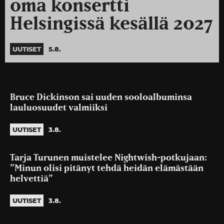
oma konsertti
Helsingissä kesällä 2027
UUTISET
5.8.
Bruce Dickinson sai uuden sooloalbuminsa
lauluosuudet valmiiksi
UUTISET
3.8.
Tarja Turunen muistelee Nightwish-potkujaan:
”Minun olisi pitänyt tehdä heidän elämästään
helvettiä”
UUTISET
3.8.