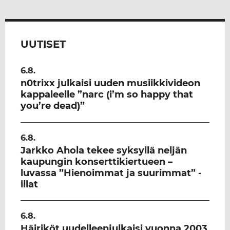
UUTISET
6.8.
n0trixx julkaisi uuden musiikkivideon
kappaleelle ”narc (i’m so happy that
you’re dead)”
6.8.
Jarkko Ahola tekee syksyllä neljän
kaupungin konserttikiertueen –
luvassa ”Hienoimmat ja suurimmat” -
illat
6.8.
Häiriköt uudelleenjulkaisi vuonna 2003