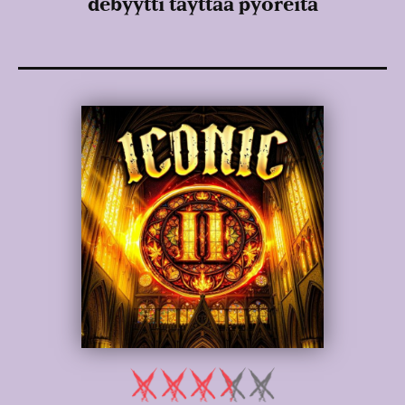
debyytti täyttää pyöreitä