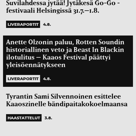
Suvilahdessa jytää! Jytäkesä Go-Go -
festivaali Helsingissä 31­.7.–1.8.
LIVERAPORTIT
4.8.
Anette Olzonin paluu, Rotten Soundin
historiallinen veto ja Beast In Blackin
ilotulitus – Kaaos Festival päättyi
yleisöennätykseen
LIVERAPORTIT
4.8.
Tyrantin Sami Silvennoinen esittelee
Kaaoszinelle bändipaitakokoelmaansa
HAASTATTELUT
3.8.