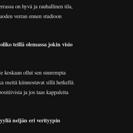
rassa on hyvä ja rauhallinen tila,
uoden verran ennen studioon
liko teillä olemassa jokin visio
le koskaan ollut sen suurempia
 meitä kiinnostavat sillä hetkellä.
sitiivisia ja jos taas kappaleita
yliä neljän eri verityypin