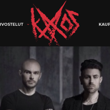
Kaaoszine
RVOSTELUT
KAU