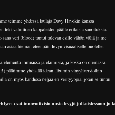
amme teimme yhdessä laulaja Davy Havokin kanssa
ten teki valmiiden kappaleiden päälle erilaisia sanoituksia.
 sana veri (blood) tuntui tulevan esille vähän väliä ja me
än asiaa hieman eteenpäin levyn visuaaliselle puolelle.
ä elementti ihmisissä ja eläimissä, ja koska on olemassa
 AB) päätimme yhdistää idean albumin vinyyliversioihin
eillä on myös bändissä neljää eri verityyppiä, joten se tuntui
tyeet ovat innovatiivisia uusia levyjä julkaistessaan ja ke