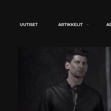
Siirry
suoraan
sisältöön
UUTISET
ARTIKKELIT
A