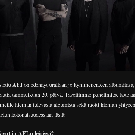
AFI
stettu
on edennyt urallaan jo kymmenenteen albumiinsa
utta tammuikuun 20. päivä. Tavoitimme puhelimitse kotoaan
li meille hieman tulevasta albumista sekä raotti hieman yhtye
ttelun kokonaisuudessaan tästä:
äyntiin AFI:n leirissä?