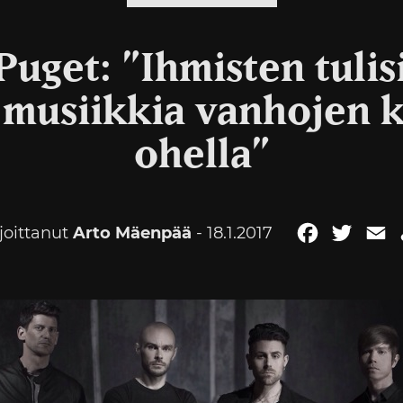
Puget: ”Ihmisten tuli
 musiikkia vanhojen k
ohella”
rjoittanut
Arto Mäenpää
- 18.1.2017
Facebook
Twitte
E