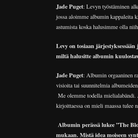
Jade Puget
: Levyn työstäminen alko
jossa aloimme albumin kappaleita k
astumista koska halusimme olla nii
Levy on tosiaan järjestyksessään j
miltä halusitte albumin kuulosta
Jade Puget
: Albumin orgaaninen ra
visioita tai suunnitelmia albumeiden
Me olemme todella mielialabändi. Jos 
kirjoittaessa on mieli maassa tulee 
Albumin perässä lukee ”The Blood 
mukaan. Mistä idea moiseen synt