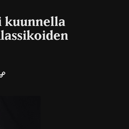
si kuunnella
lassikoiden
r
mail
Copy
Link