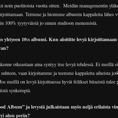
i noin puolitoista vuotta sitten. Meidän managementin yläker
irjoittamaan. Teimme ja hioimme albumin kappaleita lähes v
hin 100% tyytyväisiä jo ennen studioon menemistä.
o yhtyeen 10:s albumi. Kun aloititte levyä kirjoittamaan o
van?
kenne oikeastaan aina syntyy itse levyä tehdessä. Ei meillä o
 suhteen, vaan kirjoitamme ja teemme kappaleita aiheista jotka
meillä on levyä kirjoittaessa hyvät fiilikset biiseistä tulee po
niistä synkempiä.
Album” ja levystä julkaistaan myös neljä erilaista viny
yi alun perin?