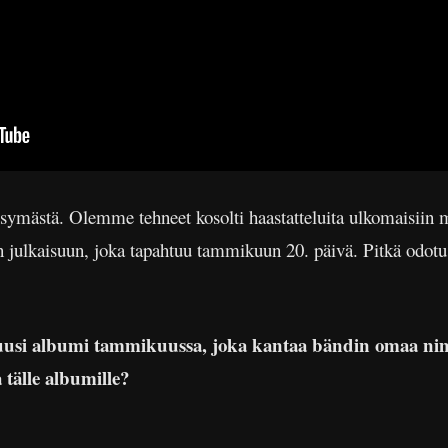
kysymästä. Olemme tehneet kosolti haastatteluita ulkomaisiin 
 julkaisuun, joka tapahtuu tammikuun 20. päivä. Pitkä odotus
a uusi albumi tammikuussa, joka kantaa bändin omaa nim
 tälle albumille?