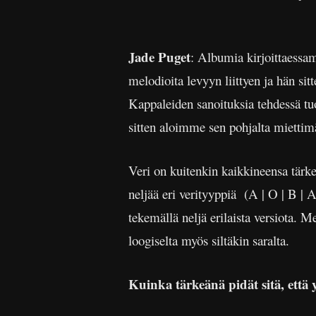
Jade Puget
: Albumia kirjoittaess
melodioita levyyn liittyen ja hän sit
Kappaleiden sanoituksia tehdessä tuo
sitten aloimme sen pohjalta miettimä
Veri on kuitenkin kaikkineensa tärke
neljää eri verityyppiä (A | O | B |
tekemällä neljä erilaista versiota. M
loogiselta myös siltäkin saralta.
Kuinka tärkeänä pidät sitä, että yh