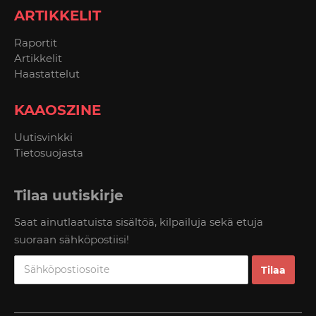
ARTIKKELIT
Raportit
Artikkelit
Haastattelut
KAAOSZINE
Uutisvinkki
Tietosuojasta
Tilaa uutiskirje
Saat ainutlaatuista sisältöä, kilpailuja sekä etuja
suoraan sähköpostiisi!