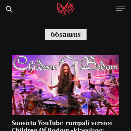
Siirry
Kaaoszine
suoraan
sisältöön
66samus
Suosittu YouTube-rumpali versioi
Children Of Bodom -klassikon: