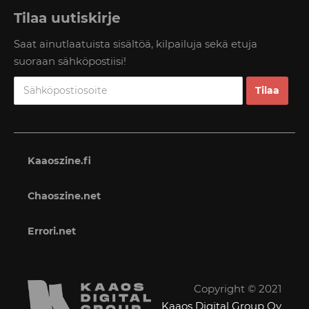
Tilaa uutiskirje
Saat ainutlaatuista sisältöä, kilpailuja sekä etuja
suoraan sähköpostiisi!
Kaaoszine.fi
Chaoszine.net
Errori.net
Copyright © 2021
Kaaos Digital Group Oy