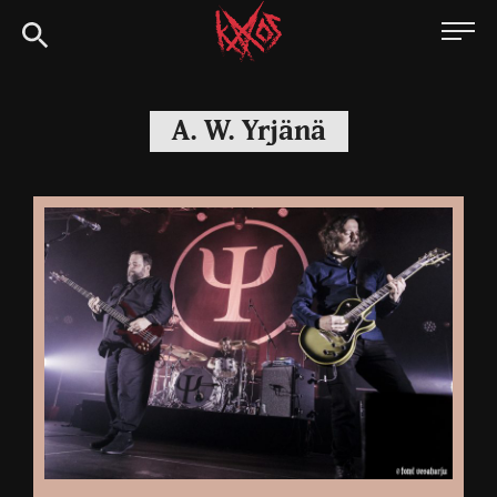
Siirry
Kaaoszine
suoraan
sisältöön
A. W. Yrjänä