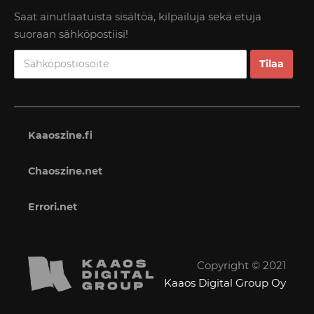
Saat ainutlaatuista sisältöä, kilpailuja sekä etuja
suoraan sähköpostiisi!
Kaaoszine.fi
Chaoszine.net
Errori.net
Copyright © 2021
Kaaos Digital Group Oy