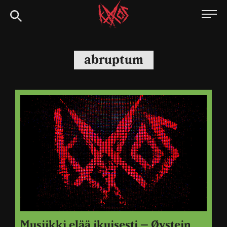
Siirry
Kaaoszine
suoraan
sisältöön
abruptum
Musiikki elää ikuisesti – Øystein