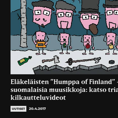
Eläkeläisten ”Humppa of Finland” -
suomalaisia muusikkoja: katso tri
kilkautteluvideot
20.4.2017
UUTISET