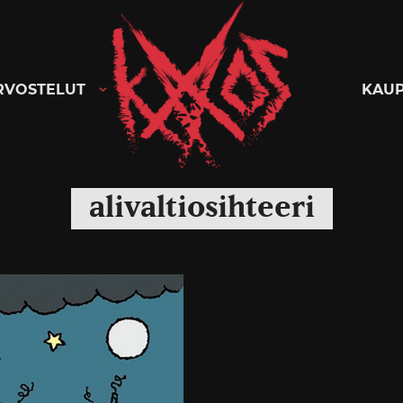
Kaaoszine
RVOSTELUT
KAU
alivaltiosihteeri