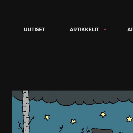
Siirry
suoraan
sisältöön
UUTISET
ARTIKKELIT
A