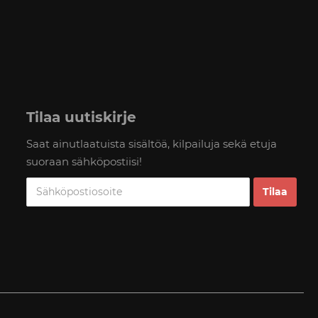
Tilaa uutiskirje
Saat ainutlaatuista sisältöä, kilpailuja sekä etuja
suoraan sähköpostiisi!