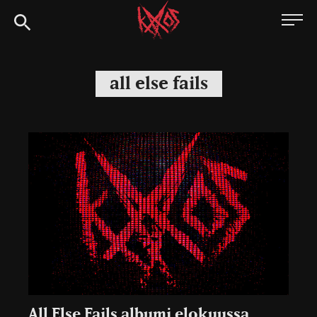
Siirry
Kaaoszine
suoraan
sisältöön
all else fails
All Else Fails albumi elokuussa