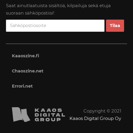
Saat ainutlaatuista sisältöä, kilpailuja sekä etuja
suoraan sähköpostiisi!
Kaaoszine.fi
Chaoszine.net
Errori.net
Copyright © 2021
Kaaos Digital Group Oy