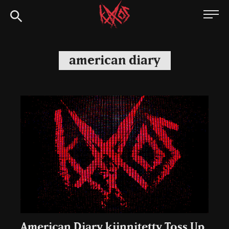
Siirry
Kaaoszine
suoraan
sisältöön
american diary
American Diary kiinnitetty Toss Up