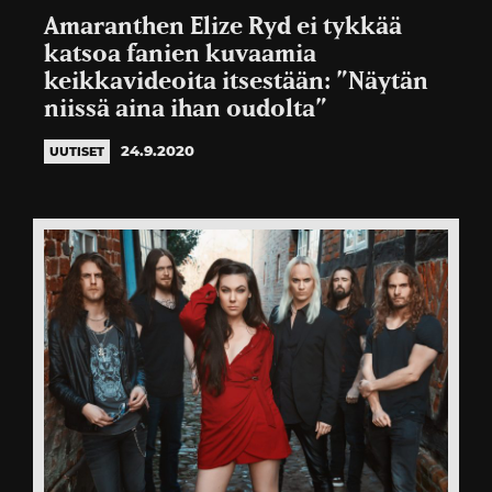
Amaranthen Elize Ryd ei tykkää
katsoa fanien kuvaamia
keikkavideoita itsestään: ”Näytän
niissä aina ihan oudolta”
24.9.2020
UUTISET