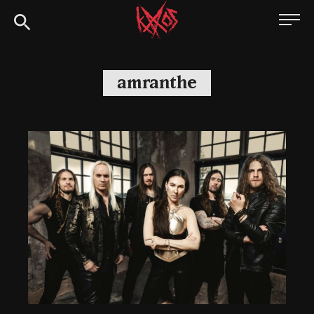
Siirry
Kaaoszine
suoraan
sisältöön
amranthe