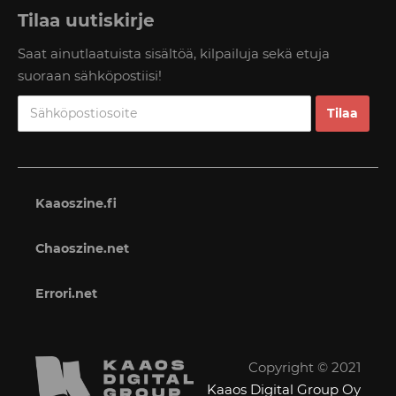
Tilaa uutiskirje
Saat ainutlaatuista sisältöä, kilpailuja sekä etuja
suoraan sähköpostiisi!
Kaaoszine.fi
Chaoszine.net
Errori.net
Copyright © 2021
Kaaos Digital Group Oy