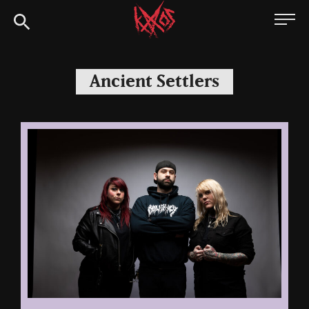
Siirry
Kaaoszine
suoraan
sisältöön
Ancient Settlers