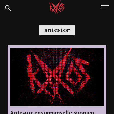
Siirry
Kaaoszine
suoraan
sisältöön
antestor
Antestor ensimmäiselle Suomen