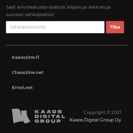
Saat ainutlaatuista sisältöä, kilpailuja sekä etuja
suoraan sähköpostiisi!
Kaaoszine.fi
Chaoszine.net
Errori.net
Copyright © 2021
Kaaos Digital Group Oy