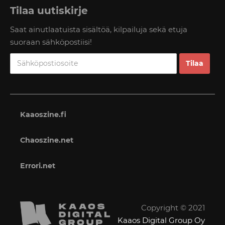
Tilaa uutiskirje
Saat ainutlaatuista sisältöä, kilpailuja sekä etuja
suoraan sähköpostiisi!
Kaaoszine.fi
Chaoszine.net
Errori.net
Copyright © 2021
Kaaos Digital Group Oy