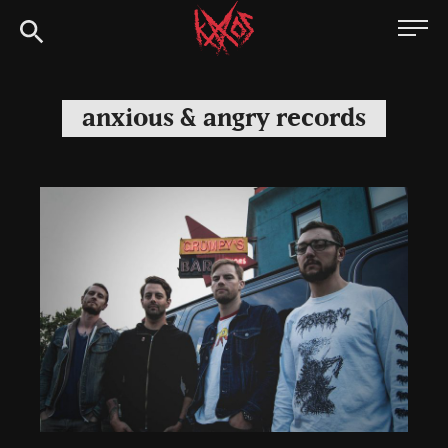
Siirry
Kaaoszine
suoraan
sisältöön
anxious & angry records