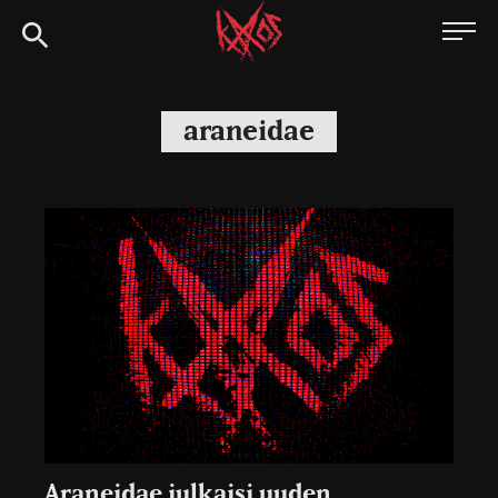
Siirry
Kaaoszine
suoraan
sisältöön
araneidae
Araneidae julkaisi uuden