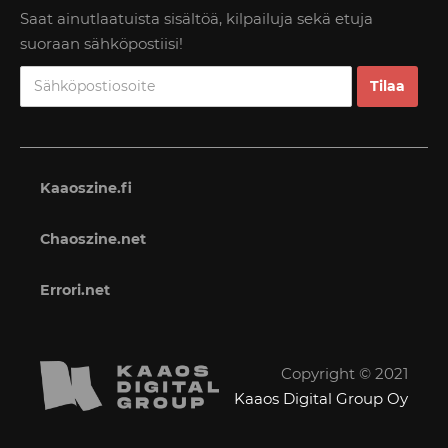
Saat ainutlaatuista sisältöä, kilpailuja sekä etuja
suoraan sähköpostiisi!
Kaaoszine.fi
Chaoszine.net
Errori.net
Copyright © 2021
Kaaos Digital Group Oy