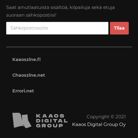
Saat ainutlaatuista sisältöä, kilpailuja sekä etuja
suoraan sähköpostiisi!
Kaaoszine.fi
Chaoszine.net
Errori.net
Copyright © 2021
Kaaos Digital Group Oy