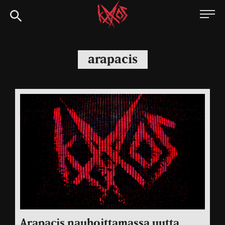
Siirry
Kaaoszine
suoraan
sisältöön
arapacis
Arapacis nauhoittamassa uutta