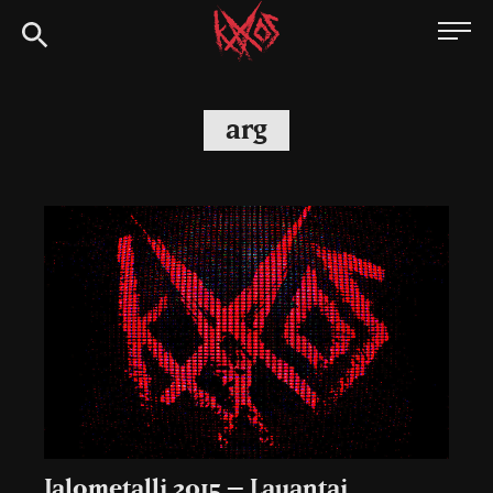
Siirry
Kaaoszine
suoraan
sisältöön
arg
Jalometalli 2015 – Lauantai