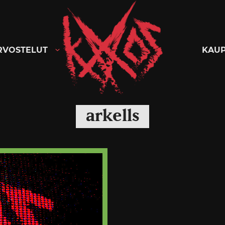
Kaaoszine
RVOSTELUT
KAU
arkells