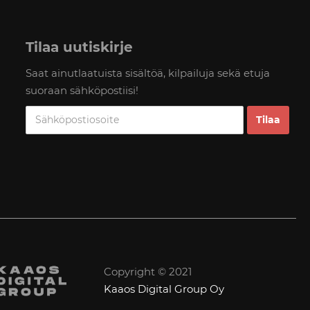
Tilaa uutiskirje
Saat ainutlaatuista sisältöä, kilpailuja sekä etuja
suoraan sähköpostiisi!
Copyright © 2021
Kaaos Digital Group Oy