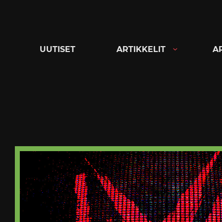
Siirry
suoraan
sisältöön
UUTISET
ARTIKKELIT
A