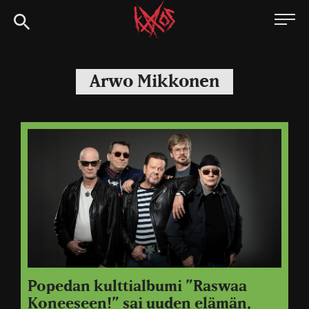
Siirry
Kaaoszine
suoraan
sisältöön
Arwo Mikkonen
Popedan kulttialbumi ”Raswaa
Koneeseen!” sai uuden elämän,