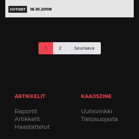
16.10.2008
UUTISET
Artikkelien
1
2
Seuraava
sivutus
ARTIKKELIT
KAAOSZINE
Raportit
Uutisvinkki
Artikkelit
Tietosuojasta
Haastattelut