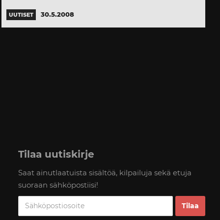
30.5.2008
UUTISET
Tilaa uutiskirje
Saat ainutlaatuista sisältöä, kilpailuja sekä etuja
suoraan sähköpostiisi!