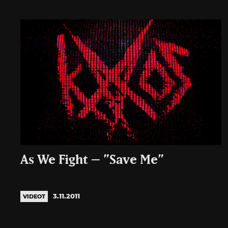
As We Fight – ”Save Me”
3.11.2011
VIDEOT