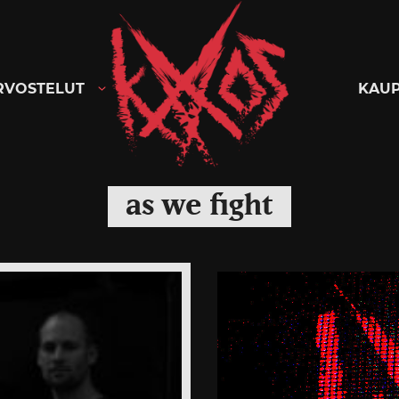
Kaaoszine
RVOSTELUT
KAU
as we fight