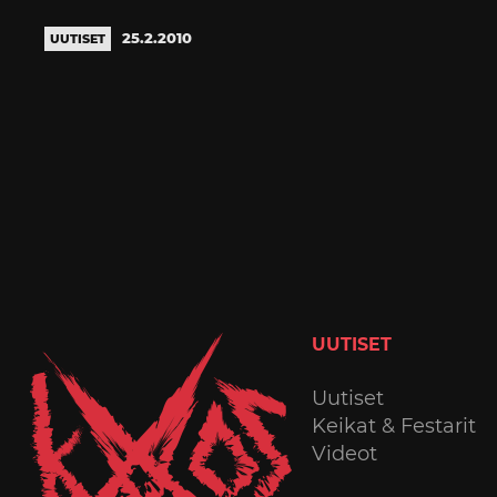
25.2.2010
UUTISET
UUTISET
Uutiset
Keikat & Festarit
Videot