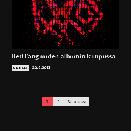
Red Fang uuden albumin kimpussa
22.4.2013
UUTISET
Artikkelien
sivutus
1
2
Seuraava