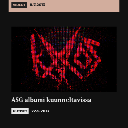
8.7.2013
VIDEOT
ASG albumi kuunneltavissa
22.5.2013
UUTISET