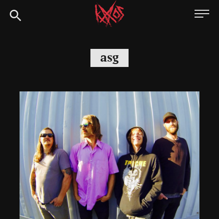
Siirry
Kaaoszine
suoraan
sisältöön
asg