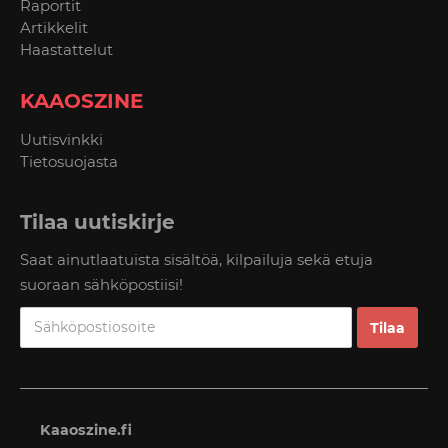
Raportit
Artikkelit
Haastattelut
KAAOSZINE
Uutisvinkki
Tietosuojasta
Tilaa uutiskirje
Saat ainutlaatuista sisältöä, kilpailuja sekä etuja
suoraan sähköpostiisi!
Kaaoszine.fi