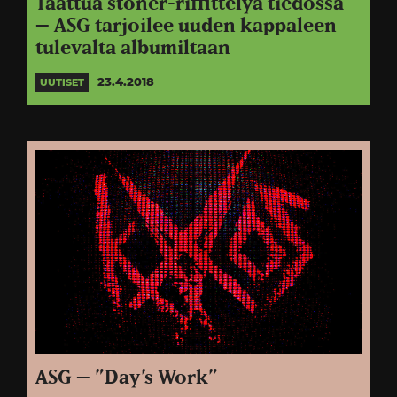
Taattua stoner-riffittelyä tiedossa
– ASG tarjoilee uuden kappaleen
tulevalta albumiltaan
23.4.2018
UUTISET
ASG – ”Day’s Work”