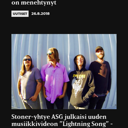
on menehtynyt
26.8.2018
UUTISET
Stoner-yhtye ASG julkaisi uuden
musiikkivideon ”Lightning Song” -