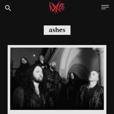
Siirry
Kaaoszine
suoraan
sisältöön
ashes