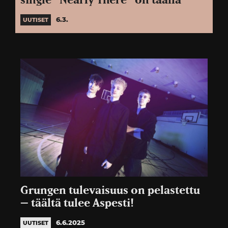
single ”Nearly There” on täällä
6.3.
UUTISET
Grungen tulevaisuus on pelastettu
– täältä tulee Aspesti!
6.6.2025
UUTISET