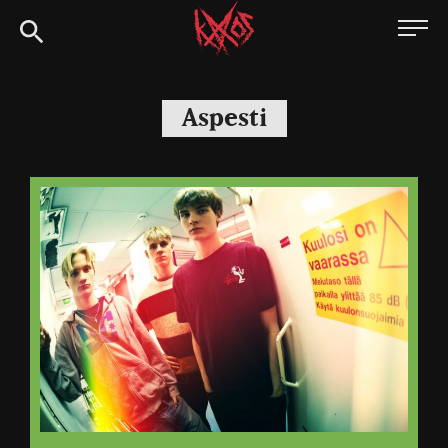
Siirry
Kaaoszine
suoraan
sisältöön
Aspesti