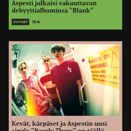
Aspesti julkaisi vakuuttavan
debyyttialbuminsa ”Blank”
13.6.
UUTISET
Kevät, kärpäset ja Aspestin uusi