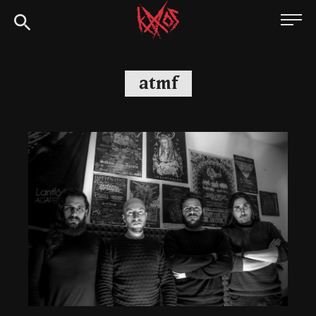
Siirry
Kaaoszine
suoraan
sisältöön
atmf