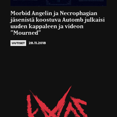
Morbid Angelin ja Necrophagian
jäsenistä koostuva Automb julkaisi
uuden kappaleen ja videon
”Mourned”
28.11.2018
UUTISET