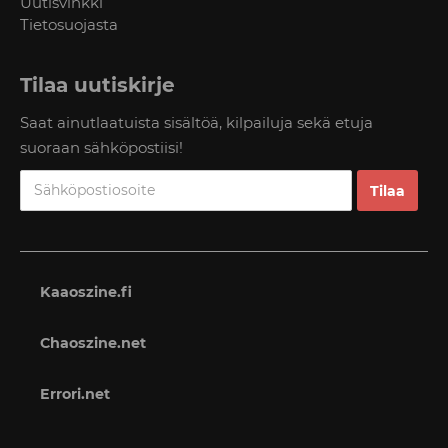
Uutisvinkki
Tietosuojasta
Tilaa uutiskirje
Saat ainutlaatuista sisältöä, kilpailuja sekä etuja
suoraan sähköpostiisi!
Kaaoszine.fi
Chaoszine.net
Errori.net