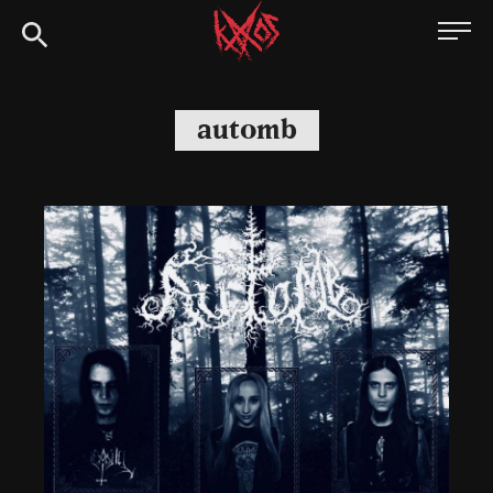
Siirry
Kaaoszine
suoraan
sisältöön
automb