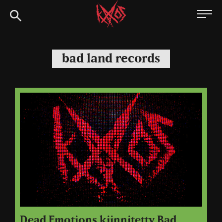
Siirry
Kaaoszine
suoraan
sisältöön
bad land records
Dead Emotions kiinnitetty Bad