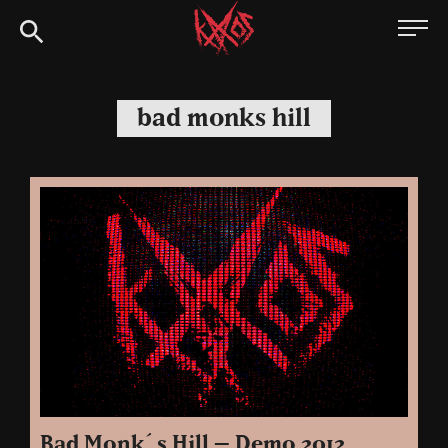
Siirry
Kaaoszine
suoraan
sisältöön
bad monks hill
Bad Monk´s Hill – Demo 2012