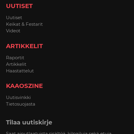
UUTISET
Uutiset
Keikat & Festarit
Videot
ARTIKKELIT
Raportit
Artikkelit
Haastattelut
KAAOSZINE
Uutisvinkki
Tietosuojasta
Tilaa uutiskirje
Saat ainutlaatuista sisältöä, kilpailuja sekä etuja