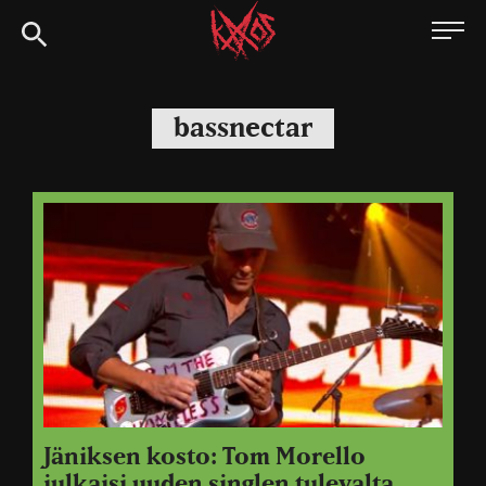
Siirry
Kaaoszine
suoraan
sisältöön
bassnectar
Jäniksen kosto: Tom Morello
julkaisi uuden singlen tulevalta