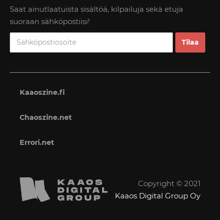
Saat ainutlaatuista sisältöä, kilpailuja sekä etuja
suoraan sähköpostiisi!
Kaaoszine.fi
Chaoszine.net
Errori.net
Copyright © 2021
Kaaos Digital Group Oy