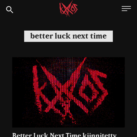
Siirry
Kaaoszine
suoraan
sisältöön
better luck next time
Better Luck Next Time kiinnitetty