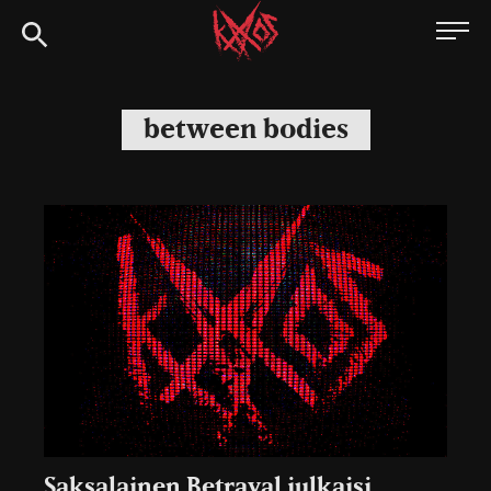
Siirry
Kaaoszine
suoraan
sisältöön
between bodies
Saksalainen Betrayal julkaisi