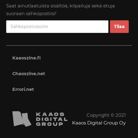
Saat ainutlaatuista sisältöä, kilpailuja sekä etuja
suoraan sähköpostiisi!
Kaaoszine.fi
Chaoszine.net
Errori.net
Copyright © 2021
Kaaos Digital Group Oy