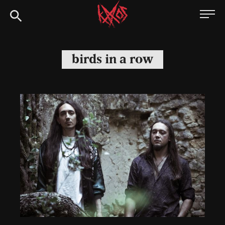
Siirry
Kaaoszine
suoraan
sisältöön
birds in a row