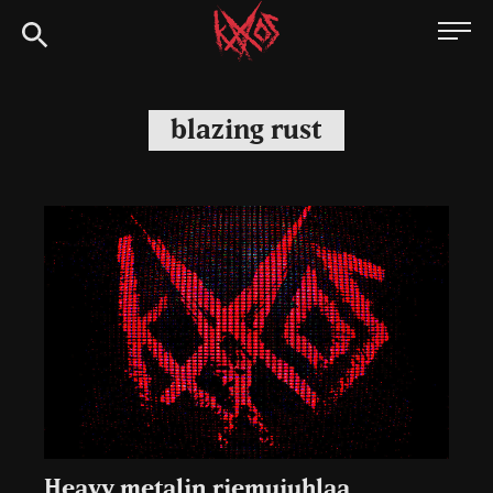
Siirry
Kaaoszine
suoraan
sisältöön
blazing rust
Heavy metalin riemujuhlaa