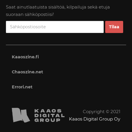
Saat ainutlaatuista sisältöä, kilpailuja sekä etuja
suoraan sähköpostiisi!
Kaaoszine.fi
Chaoszine.net
Errori.net
Copyright © 2021
Kaaos Digital Group Oy