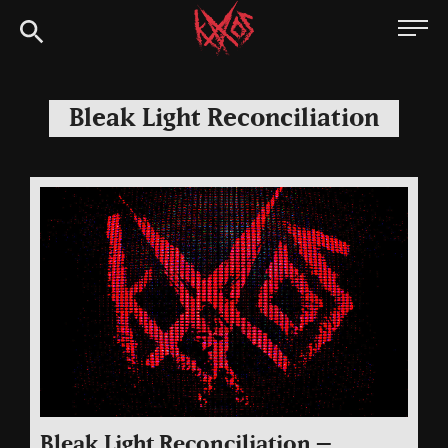
Siirry
Kaaoszine
suoraan
sisältöön
Bleak Light Reconciliation
Bleak Light Reconciliation –