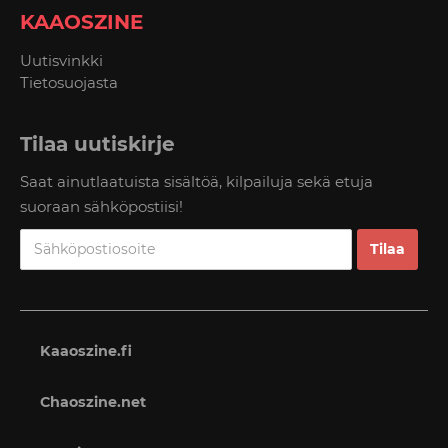
KAAOSZINE
Uutisvinkki
Tietosuojasta
Tilaa uutiskirje
Saat ainutlaatuista sisältöä, kilpailuja sekä etuja
suoraan sähköpostiisi!
Kaaoszine.fi
Chaoszine.net