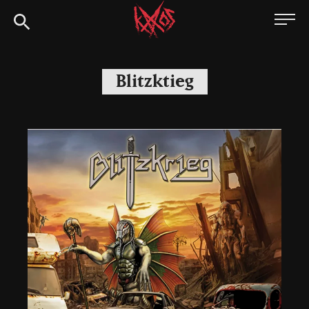
Siirry
Kaaoszine
suoraan
sisältöön
Blitzktieg