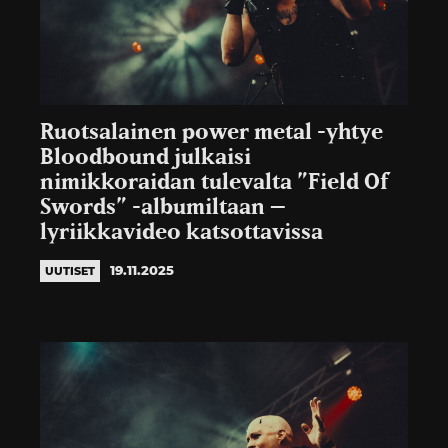
Ruotsalainen power metal -yhtye
Bloodbound julkaisi
nimikkoraidan tulevalta ”Field Of
Swords” -albumiltaan –
lyriikkavideo katsottavissa
19.11.2025
UUTISET