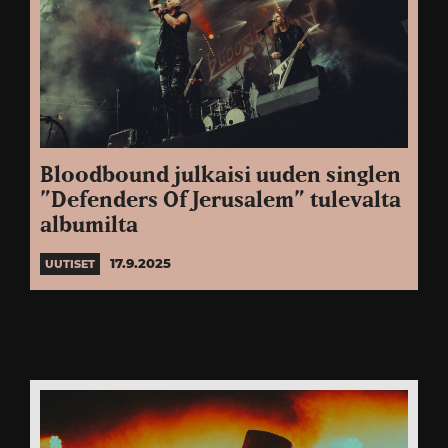
Bloodbound julkaisi uuden singlen
”Defenders Of Jerusalem” tulevalta
albumilta
17.9.2025
UUTISET