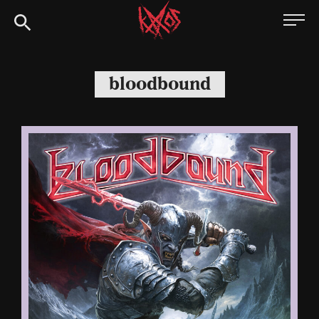
Siirry
Kaaoszine
suoraan
sisältöön
bloodbound