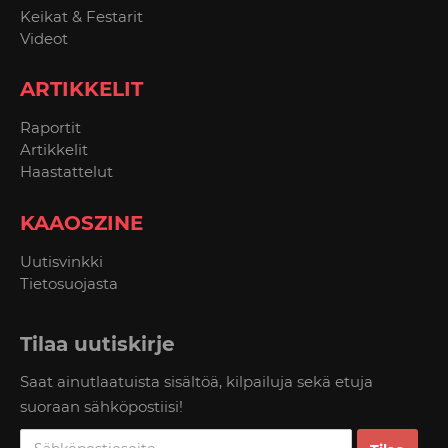
Keikat & Festarit
Videot
ARTIKKELIT
Raportit
Artikkelit
Haastattelut
KAAOSZINE
Uutisvinkki
Tietosuojasta
Tilaa uutiskirje
Saat ainutlaatuista sisältöä, kilpailuja sekä etuja
suoraan sähköpostiisi!