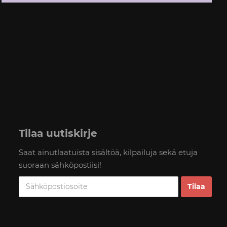
Tilaa uutiskirje
Saat ainutlaatuista sisältöä, kilpailuja sekä etuja
suoraan sähköpostiisi!