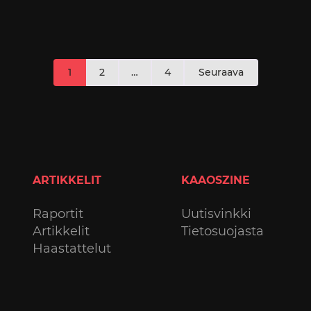
Artikkelien
1
2
…
4
Seuraava
sivutus
ARTIKKELIT
KAAOSZINE
Raportit
Uutisvinkki
Artikkelit
Tietosuojasta
Haastattelut