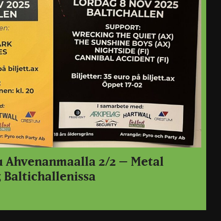
u Ahvenanmaalla 2/2 – Metal
 Baltichallenissa