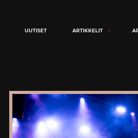
Siirry
suoraan
sisältöön
UUTISET
ARTIKKELIT
A