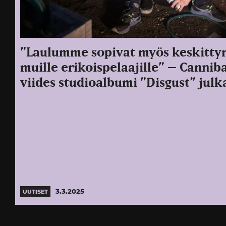
”Laulumme sopivat myös keskittymi
muille erikoispelaajille” – Cannib
viides studioalbumi ”Disgust” julk
3.3.2025
UUTISET