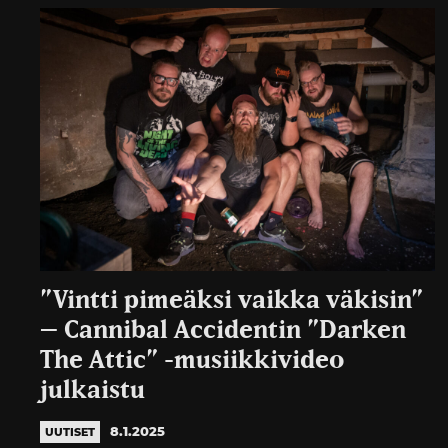
”Vintti pimeäksi vaikka väkisin”
– Cannibal Accidentin ”Darken
The Attic” -musiikkivideo
julkaistu
8.1.2025
UUTISET