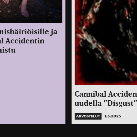
shäiriöisille ja
al Accidentin
aistu
Cannibal Acciden
uudella ”Disgust”
1.3.2025
ARVOSTELUT