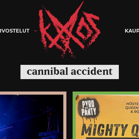
Kaaoszine
RVOSTELUT
KAU
cannibal accident