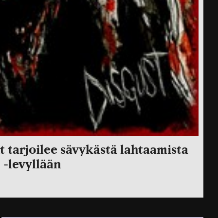
t tarjoilee sävykästä lahtaamista
 -levyllään