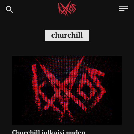
Siirry
Kaaoszine
suoraan
sisältöön
churchill
Churchill julkaisi uuden