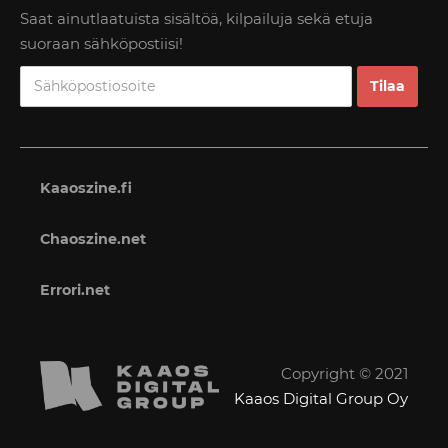
Saat ainutlaatuista sisältöä, kilpailuja sekä etuja
suoraan sähköpostiisi!
Kaaoszine.fi
Chaoszine.net
Errori.net
Copyright © 2021
Kaaos Digital Group Oy