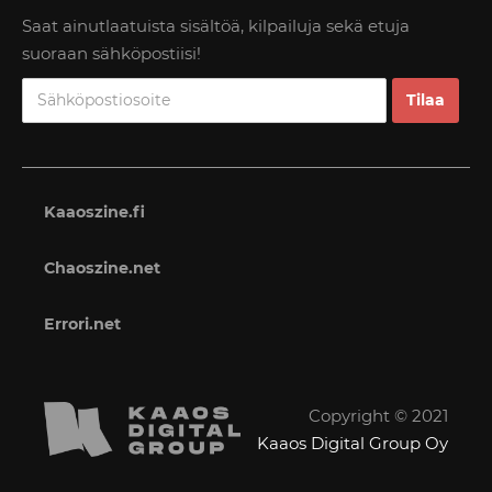
Saat ainutlaatuista sisältöä, kilpailuja sekä etuja
suoraan sähköpostiisi!
Kaaoszine.fi
Chaoszine.net
Errori.net
Copyright © 2021
Kaaos Digital Group Oy