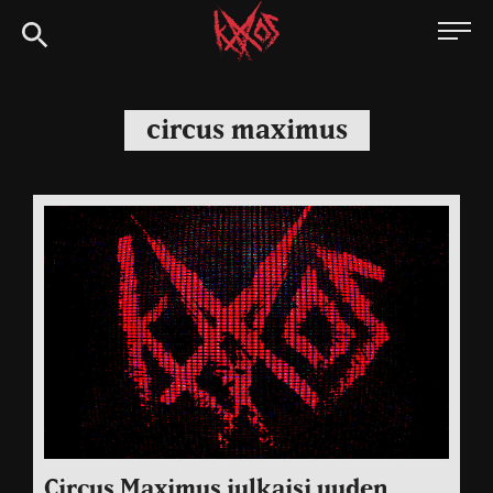
Siirry
Kaaoszine
suoraan
sisältöön
circus maximus
Circus Maximus julkaisi uuden