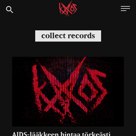
Siirry
Kaaoszine
suoraan
sisältöön
collect records
AIDS-lääkkeen hintaa törkeästi