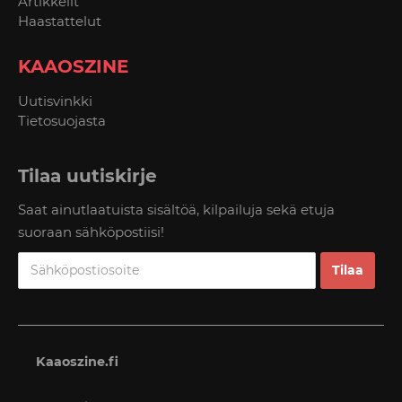
Artikkelit
Haastattelut
KAAOSZINE
Uutisvinkki
Tietosuojasta
Tilaa uutiskirje
Saat ainutlaatuista sisältöä, kilpailuja sekä etuja
suoraan sähköpostiisi!
Kaaoszine.fi