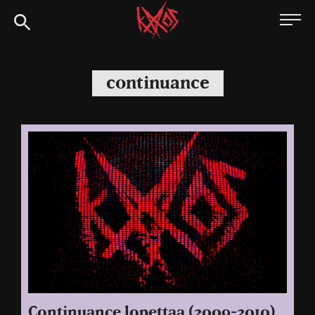
Siirry
Kaaoszine
suoraan
sisältöön
continuance
Continuance lopettaa (2009-2010)