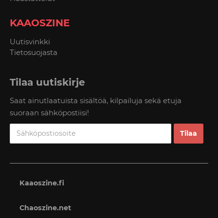
KAAOSZINE
Uutisvinkki
Tietosuojasta
Tilaa uutiskirje
Saat ainutlaatuista sisältöä, kilpailuja sekä etuja
suoraan sähköpostiisi!
Kaaoszine.fi
Chaoszine.net