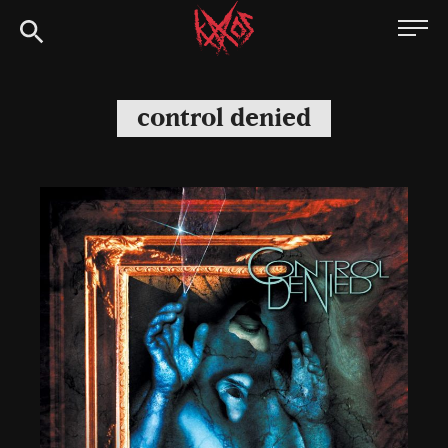
Siirry
Kaaoszine
suoraan
sisältöön
control denied