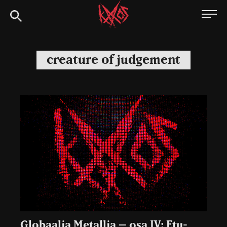
Siirry
Kaaoszine
suoraan
sisältöön
creature of judgement
Globaalia Metallia – osa IV: Etu-,