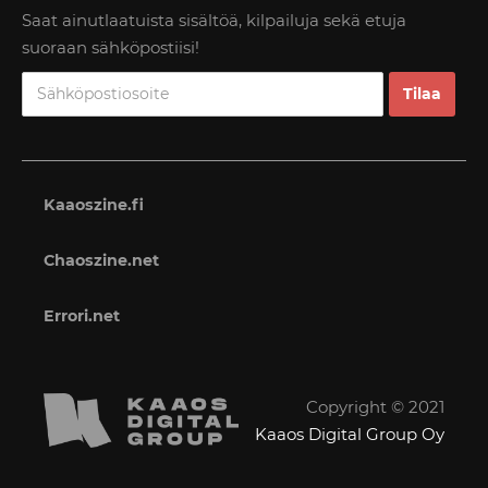
Saat ainutlaatuista sisältöä, kilpailuja sekä etuja
suoraan sähköpostiisi!
Kaaoszine.fi
Chaoszine.net
Errori.net
Copyright © 2021
Kaaos Digital Group Oy