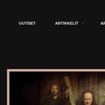
Siirry
suoraan
sisältöön
UUTISET
ARTIKKELIT
A