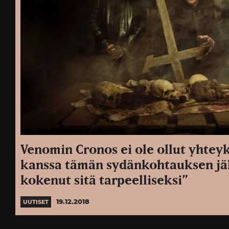
Venomin Cronos ei ole ollut yhtey
kanssa tämän sydänkohtauksen jäl
kokenut sitä tarpeelliseksi”
19.12.2018
UUTISET