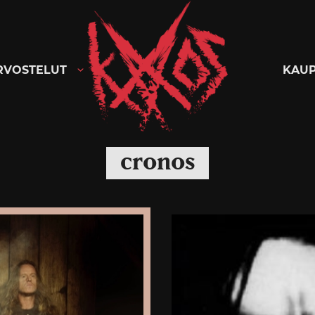
Kaaoszine
RVOSTELUT
KAU
cronos