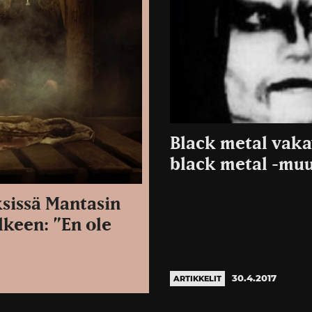
Black metal vaka
black metal -muu
ksissä Mantasin
keen: ”En ole
30.4.2017
ARTIKKELIT