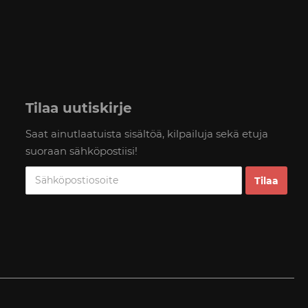
Tilaa uutiskirje
Saat ainutlaatuista sisältöä, kilpailuja sekä etuja
suoraan sähköpostiisi!