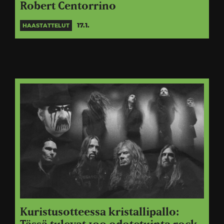
Robert Centorrino
17.1.
HAASTATTELUT
Kuristusotteessa kristallipallo: