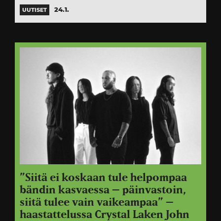
24.1.
UUTISET
”Siitä ei koskaan tule helpompaa
bändin kasvaessa – päinvastoin,
siitä tulee vain vaikeampaa” –
haastattelussa Crystal Laken John