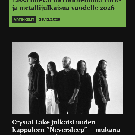
Tässä tulevat 100 odotetuinta rock-
ja metallijulkaisua vuodelle 2026
28.12.2025
ARTIKKELIT
Crystal Lake julkaisi uuden
kappaleen ”Neversleep” – mukana