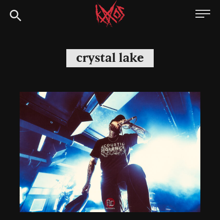
Siirry
Kaaoszine
suoraan
sisältöön
crystal lake