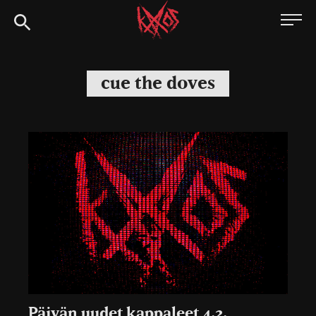
Siirry
Kaaoszine
suoraan
sisältöön
cue the doves
Päivän uudet kappaleet 4.2.