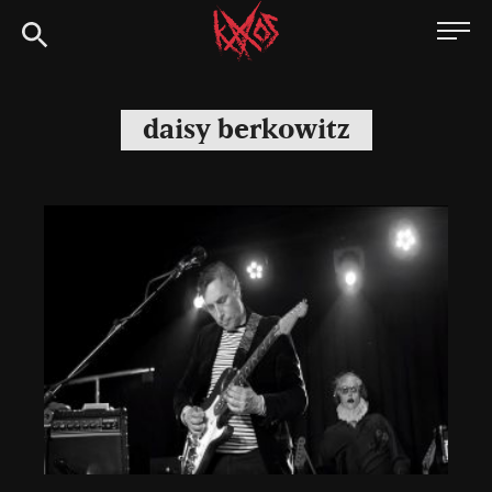
Siirry
Kaaoszine
suoraan
sisältöön
daisy berkowitz