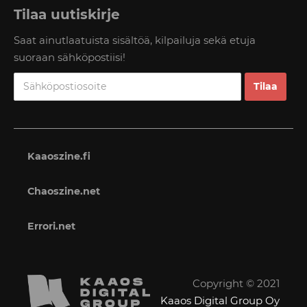
Tilaa uutiskirje
Saat ainutlaatuista sisältöä, kilpailuja sekä etuja
suoraan sähköpostiisi!
Kaaoszine.fi
Chaoszine.net
Errori.net
Copyright © 2021
Kaaos Digital Group Oy