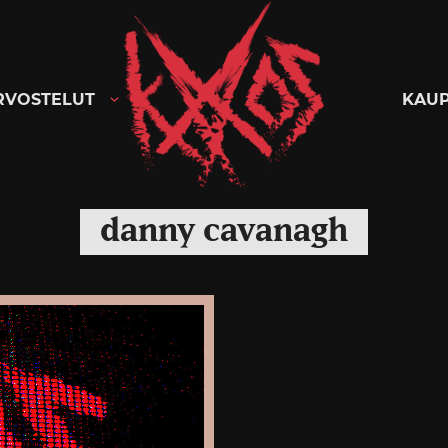
Kaaoszine
RVOSTELUT
KAU
danny cavanagh