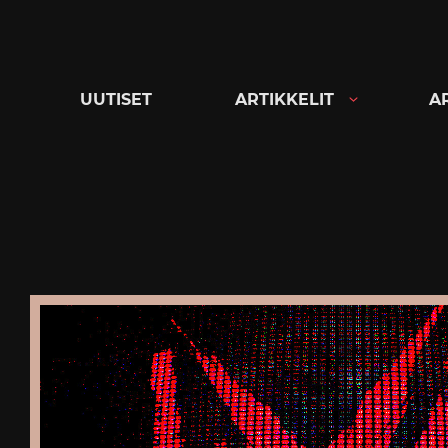
Siirry
suoraan
sisältöön
UUTISET
ARTIKKELIT
A