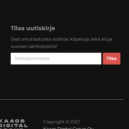
Tilaa uutiskirje
Saat ainutlaatuista sisältöä, kilpailuja sekä etuja
suoraan sähköpostiisi!
Copyright © 2021
Kaaos Digital Group Oy