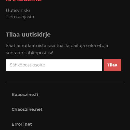
Uutisvinkki
Tietosuojasta
Tilaa uutiskirje
Saat ainutlaatuista sisältöä, kilpailuja sekä etuja
suoraan sähköpostiisi!
Kaaoszine.fi
Chaoszine.net
Errori.net