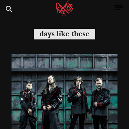
Siirry
Kaaoszine
suoraan
sisältöön
days like these