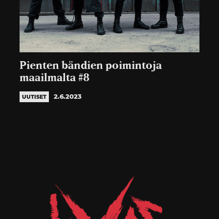
Pienten bändien poimintoja
maailmalta #8
2.6.2023
UUTISET