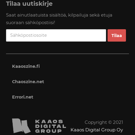
Tilaa uutiskirje
Saat ainutlaatuista sisältöä, kilpailuja sekä etuja
suoraan sähköpostiisi!
Kaaoszine.fi
Chaoszine.net
Errori.net
Copyright © 2021
Kaaos Digital Group Oy