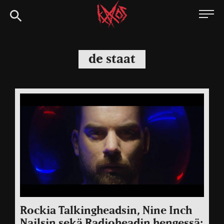
Siirry
Kaaoszine
suoraan
sisältöön
de staat
Rockia Talkingheadsin, Nine Inch
Nailsin sekä Radioheadin hengessä: