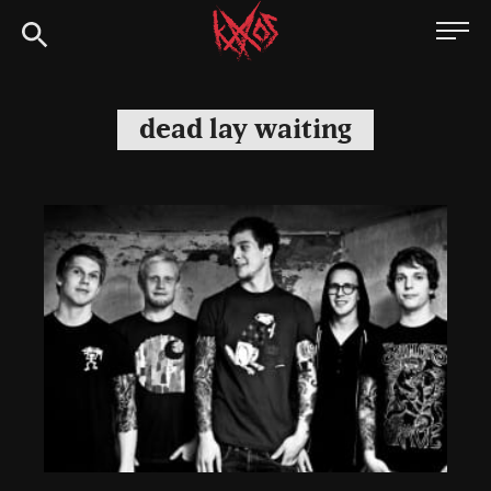
Siirry
Kaaoszine
suoraan
sisältöön
dead lay waiting